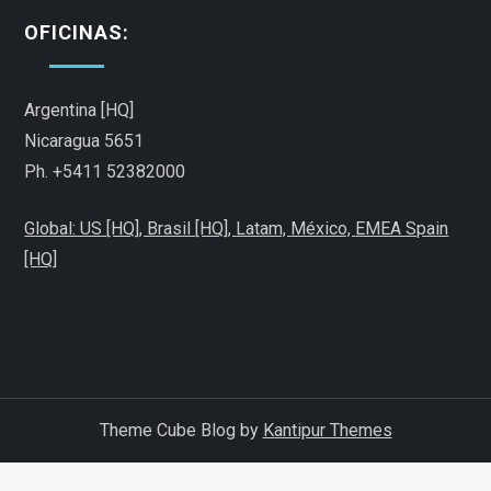
a
OFICINAS:
c
i
Argentina [HQ]
Nicaragua 5651
ó
Ph. +5411 52382000
n
Global: US [HQ], Brasil [HQ],
Latam,
México,
EMEA Spain
[HQ]
d
e
e
n
Theme Cube Blog by
Kantipur Themes
t