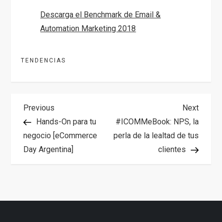
Descarga el Benchmark de Email &
Automation Marketing 2018
TENDENCIAS
N
Previous
Next
Previous
Next
Post
Post
Hands-On para tu
#ICOMMeBook: NPS, la
a
negocio [eCommerce
perla de la lealtad de tus
Day Argentina]
clientes
v
e
g