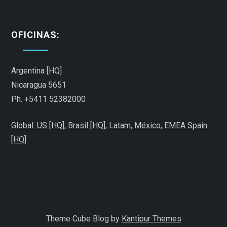
g
a
OFICINAS:
c
i
Argentina [HQ]
Nicaragua 5651
ó
Ph. +5411 52382000
n
Global: US [HQ], Brasil [HQ],
Latam,
México,
EMEA Spain
[HQ]
d
e
e
n
Theme Cube Blog by
Kantipur Themes