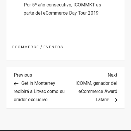
Por 5º año consecutivo, ICOMMKT es
parte del eCommerce Day Tour 2019
/
ECOMMERCE
EVENTOS
N
Previous
Next
Previous
Next
Post
Post
Get in Monterrey
ICOMM, ganador del
a
recibirá a Litvac como su
eCommerce Award
orador exclusivo
Latam!
v
e