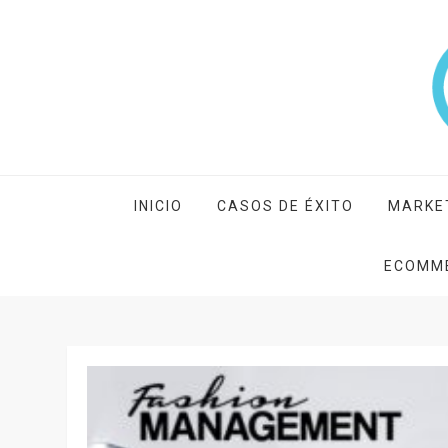
Skip
to
content
icomm unified marke
Blog de icomm unified marketing cloud
INICIO
CASOS DE ÉXITO
MARKE
ECOMM