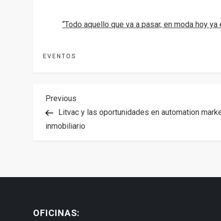
“Todo aquello que va a pasar, en moda hoy ya
EVENTOS
N
Previous
Previous
Post
Litvac y las oportunidades en automation mark
a
inmobiliario
v
e
g
OFICINAS:
a