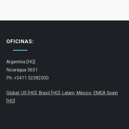
e
g
a
OFICINAS:
c
i
Argentina [HQ]
Nicaragua 5651
ó
Ph. +5411 52382000
n
Global: US [HQ], Brasil [HQ],
Latam,
México,
EMEA Spain
[HQ]
d
e