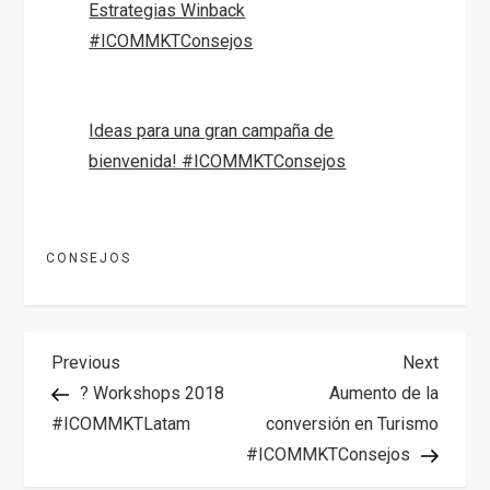
Estrategias Winback
#ICOMMKTConsejos
Ideas para una gran campaña de
bienvenida! #ICOMMKTConsejos
CONSEJOS
N
Previous
Next
Previous
Next
Post
Post
? Workshops 2018
Aumento de la
a
#ICOMMKTLatam
conversión en Turismo
#ICOMMKTConsejos
v