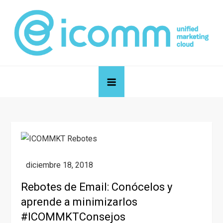
Skip
to
content
icomm unified marketing cloud
Blog de icomm unified marketing cloud
Rebotes de Email: Conócelos y
aprende a minimizarlos
#ICOMMKTConsejos