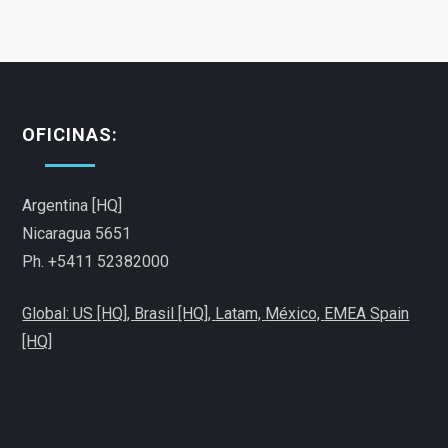
g
a
c
OFICINAS:
i
Argentina [HQ]
ó
Nicaragua 5651
Ph. +5411 52382000
n
Global: US [HQ], Brasil [HQ],
Latam,
México,
EMEA Spain
d
[HQ]
e
e