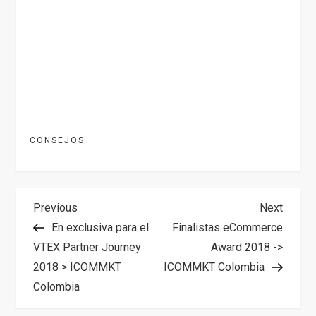
CONSEJOS
N
Previous
Next
Previous
Next
Post
Post
En exclusiva para el
Finalistas eCommerce
a
VTEX Partner Journey
Award 2018 ->
2018 > ICOMMKT
ICOMMKT Colombia
v
Colombia
e