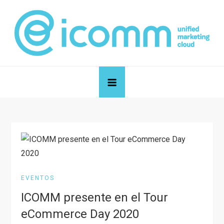
Skip
to
content
icomm unified marketing cloud
Blog de icomm unified marketing cloud
EVENTOS
ICOMM presente en el Tour
eCommerce Day 2020