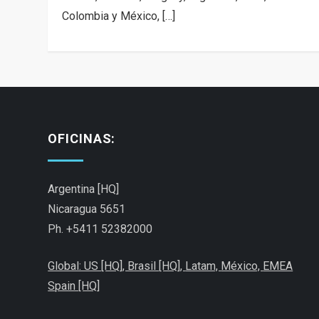
Colombia y México, […]
OFICINAS:
Argentina [HQ]
Nicaragua 5651
Ph. +5411 52382000
Global: US [HQ], Brasil [HQ],
Latam,
México,
EMEA
Spain [HQ]