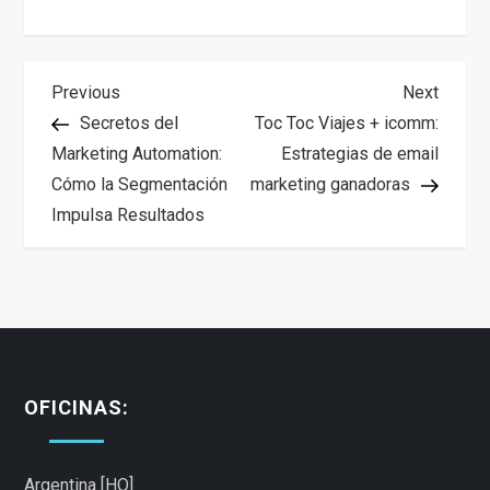
N
Previous
Next
Previous
Next
Post
Post
Secretos del
Toc Toc Viajes + icomm:
a
Marketing Automation:
Estrategias de email
Cómo la Segmentación
marketing ganadoras
v
Impulsa Resultados
e
g
a
c
OFICINAS:
i
Argentina [HQ]