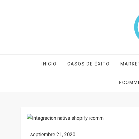
Skip
to
content
icomm unified marke
Blog de icomm unified marketing cloud
INICIO
CASOS DE ÉXITO
MARKE
ECOMM