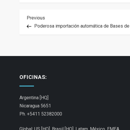
N
Previous
Previous
Post
Poderosa importación automática de Bases de
a
v
e
g
OFICINAS:
a
Argentina [HQ]
c
Nicaragua 5651
i
Ph. +5411 52382000
ó
Global: US [HQ], Brasil [HQ],
Latam,
México,
EMEA