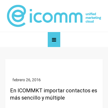
Skip
to
content
icomm unified marketing cloud
Blog de icomm unified marketing cloud
En ICOMMKT importar contactos es
más sencillo y múltiple