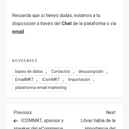
Recuerda que si tienes dudas, estamos a tu
disposición a través del
Chat
de la plataforma o vía
email
.
NOVEDADES
,
,
,
bases de datos
Contactos
desuscripción
,
,
,
EmailMKT
iComMKT
Importación
plataforma email marketing
N
Previous
Next
Previous
Next
Post
Post
ICOMMKT, sponsor y
Litvac habla de la
a
speaker del eCommerce
importancia del