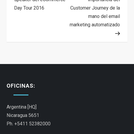
Day Tour 2016
Customer Journey de la
v
mano del email
e
marketing automatizado
g
a
c
i
OFICINAS:
ó
Argentina [HQ]
n
Nicaragua 5651
d
Ph. +5411 52382000