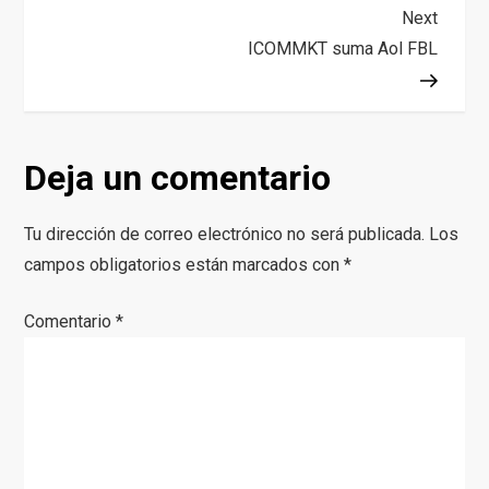
N
Next
Next
Post
ICOMMKT suma Aol FBL
a
v
Deja un comentario
e
g
Tu dirección de correo electrónico no será publicada.
Los
campos obligatorios están marcados con
*
a
Comentario
*
c
i
ó