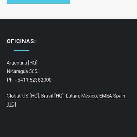
s
OFICINAS:
Argentina [HQ]
Nicaragua 5651
Ph. +5411 52382000
Global: US [HQ], Brasil [HQ],
Latam,
México,
EMEA Spain
[HQ]