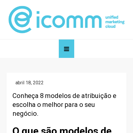
Skip
to
content
icomm unified marketing cloud
Blog de icomm unified marketing cloud
Conheça 8 modelos de atribuição e
escolha o melhor para o seu
negócio.
O que são modelos de