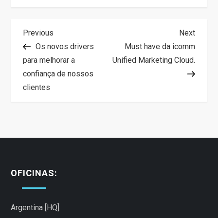
N
Previous
Next
Previous
Next
Post
Post
Os novos drivers
Must have da icomm
a
para melhorar a
Unified Marketing Cloud.
confiança de nossos
v
clientes
e
g
a
c
OFICINAS:
i
Argentina [HQ]