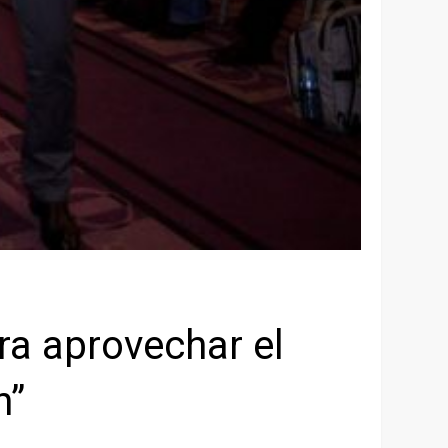
a aprovechar el
n”