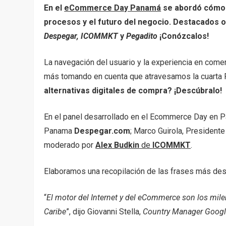
En el
eCommerce Day Panamá
se abordó cómo 
procesos y el futuro del negocio. Destacados o
Despegar, ICOMMKT
y
Pegadito
¡Conózcalos!
La navegación del usuario y la experiencia en come
más tomando en cuenta que atravesamos la cuarta R
alternativas digitales de compra? ¡Descúbralo!
En el panel desarrollado en el Ecommerce Day en P
Panama
Despegar.com
; Marco Guirola, President
moderado por
Alex Budkin
de
ICOMMKT
.
Elaboramos una recopilación de las frases más des
“
El motor del Internet y del eCommerce son los mil
Caribe
”, dijo Giovanni Stella,
Country Manager Google