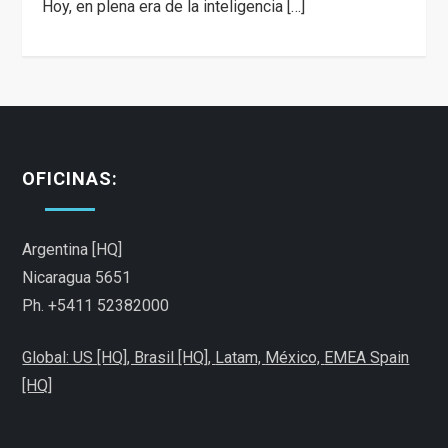
Hoy, en plena era de la inteligencia […]
OFICINAS:
Argentina [HQ]
Nicaragua 5651
Ph. +5411 52382000
Global: US [HQ], Brasil [HQ],
Latam,
México,
EMEA Spain
[HQ]