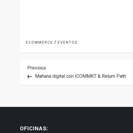
/
ECOMMERCE
EVENTOS
N
Previous
Previous
Post
Mañana digital con ICOMMKT & Return Path
a
v
e
g
OFICINAS: