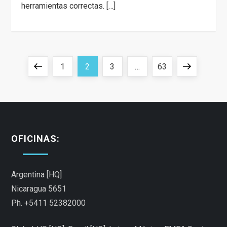
herramientas correctas. […]
P
Previous
Page
Page
Page
Page
Next
1
2
3
…
63
a
page
page
g
i
OFICINAS:
n
Argentina [HQ]
a
Nicaragua 5651
Ph. +5411 52382000
c