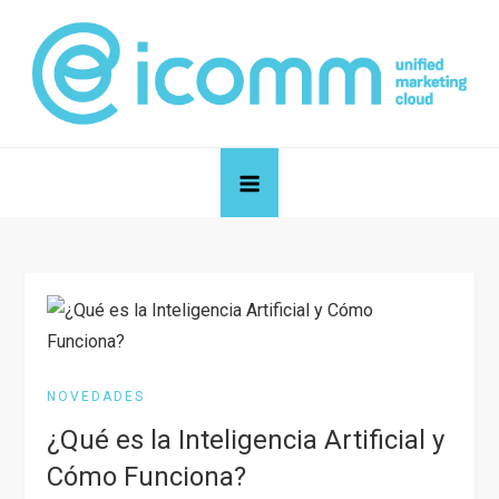
Skip
to
content
icomm unified marketing cloud
Blog de icomm unified marketing cloud
NOVEDADES
¿Qué es la Inteligencia Artificial y
Cómo Funciona?